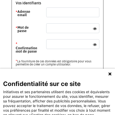
Vos identifiants
*
Adresse
email
*
Mot de
passe
*
Confirmation
mot de passe
*
La fourniture de ces données est obligatoire pour vous
permettre de créer un compte utilisateur.
En continuant, vous acceptez les
Conditions d'utilisation
et
la
Politique de confidentialité
d'Initiatives.
Confidentialité sur ce site
Initiatives et ses partenaires utilisent des cookies et équivalents
VALIDER
RETOUR
pour assurer le fonctionnement du site, vous identifier, mesurer
sa fréquentation, afficher des publicités personnalisées. Vous
pouvez accepter le traitement de vos données, le refuser, gérer
vos préférences par finalité et modifier vos choix à tout moment
Les informations recueillies sur ce formulaire sont traitées par
DMP (Initiatives) en tant que responsable de traitement pour vous
en cliquant sur «Gestion des cookies» en bas de page.