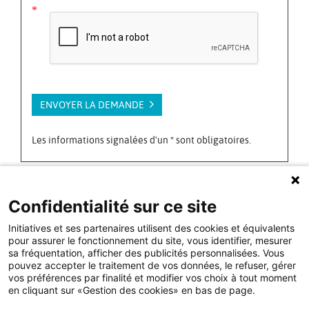
*
ENVOYER LA DEMANDE
Les informations signalées d'un
*
sont obligatoires.
Par téléphone
Confidentialité sur ce site
02 43 14 30 00
Initiatives et ses partenaires utilisent des cookies et équivalents
pour assurer le fonctionnement du site, vous identifier, mesurer
Du lundi au vendredi de 8h00 à 18h30
sa fréquentation, afficher des publicités personnalisées. Vous
pouvez accepter le traitement de vos données, le refuser, gérer
Nous rendre visite
vos préférences par finalité et modifier vos choix à tout moment
en cliquant sur «Gestion des cookies» en bas de page.
Initiatives